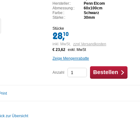
Hersteller::
Penn Elcom
Abmessung::
60x100cm
Farbe::
Schwarz
Stärke::
30mm
Stücke
inkl. MwSt,
zzgl Versandkosten
€ 23,62
exkl. MwSt
Zeige Mengenrabatte
Bestellen
Anzahl
Print
ück zur Übersicht