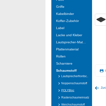
Griffe
Kabelbinder
Koffer-Zubehör
Label
Lacke und Kleber
Lautsprecher-Material
Plattenmaterial
Rollen
Scharniere
Schaumstoff
Lautsprecherfrontsc..
Noppenschaumstoff
Zur
POLYBloc
Rasterschaumeinsatz
Weichschaumstoff