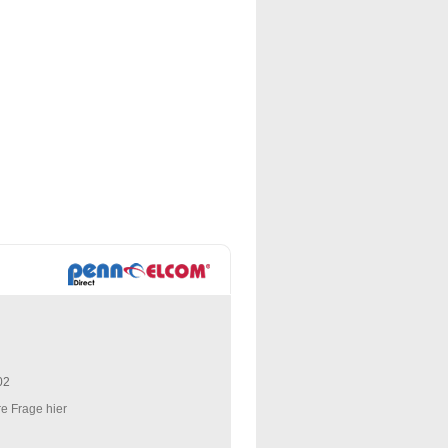
02
re Frage hier