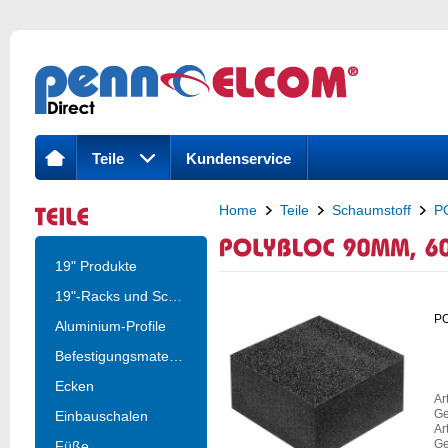
Teile
Kundenservice
Home
Teile
Schaumstoff
P
19" Produkte
19"-Racks und Schrä..
P
Aluminium-Profile
Befestigungsmateria..
Ecken
Ar
Ge
Einbauschalen
Ar
Ge
Füße