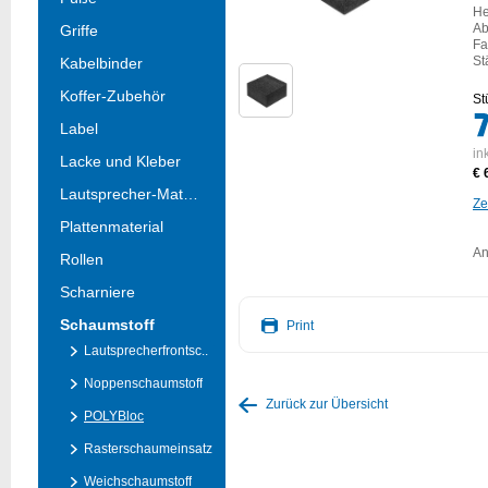
He
Ab
Griffe
Fa
St
Kabelbinder
Koffer-Zubehör
St
Label
in
Lacke und Kleber
€ 
Lautsprecher-Material
Ze
Plattenmaterial
An
Rollen
Scharniere
Schaumstoff
Print
Lautsprecherfrontsc..
Noppenschaumstoff
Zurück zur Übersicht
POLYBloc
Rasterschaumeinsatz
Weichschaumstoff