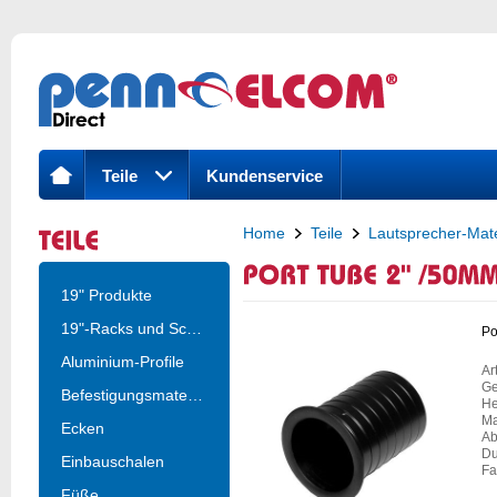
Teile
Kundenservice
Home
Teile
Lautsprecher-Mate
19" Produkte
19"-Racks und Schrä..
Po
Aluminium-Profile
Ar
Ge
Befestigungsmateria..
He
Ma
Ecken
Ab
Du
Einbauschalen
Fa
Füße