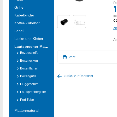
Pr
Griffe
Kabelbinder
in
€ 
Koffer-Zubehör
Ze
Label
Lacke und Kleber
An
Lautsprecher-Material
Bezugsstoffe
Print
Boxenecken
Boxenflansch
Zurück zur Übersicht
Boxengriffe
Fluggeschirr
Lautsprechergitter
Port Tube
Plattenmaterial